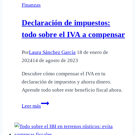
Finanzas
de
una
Declaración de impuestos:
hipoteca
multidivisa
todo sobre el IVA a compensar
Por
Laura Sánchez García
18 de enero de
2024
14 de agosto de 2023
Descubre cómo compensar el IVA en tu
declaración de impuestos y ahorra dinero.
Aprende todo sobre este beneficio fiscal ahora.
Declaración
Leer más
de
impuestos:
todo