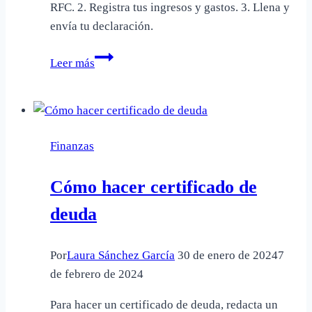
RFC. 2. Registra tus ingresos y gastos. 3. Llena y
envía tu declaración.
Cómo
Leer más
declarar
tus
impuestos
ante
Finanzas
el
SAT
Cómo hacer certificado de
paso
a
deuda
paso
Por
Laura Sánchez García
30 de enero de 2024
7
de febrero de 2024
Para hacer un certificado de deuda, redacta un