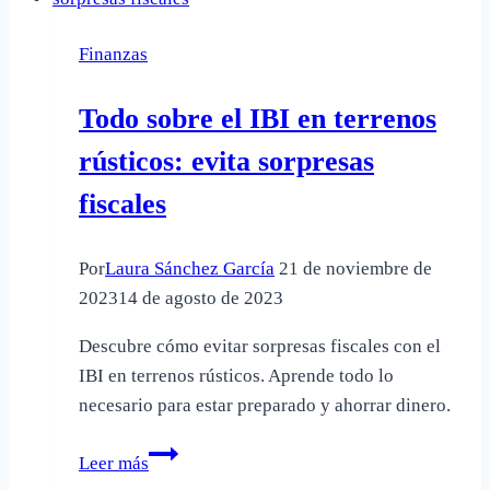
sobre
el
Finanzas
IVA
a
Todo sobre el IBI en terrenos
compensar
rústicos: evita sorpresas
fiscales
Por
Laura Sánchez García
21 de noviembre de
2023
14 de agosto de 2023
Descubre cómo evitar sorpresas fiscales con el
IBI en terrenos rústicos. Aprende todo lo
necesario para estar preparado y ahorrar dinero.
Todo
Leer más
sobre