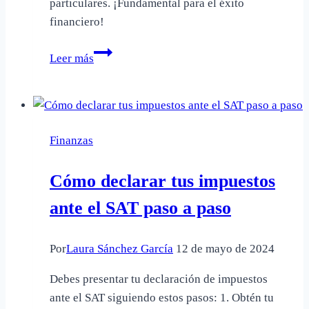
particulares. ¡Fundamental para el éxito
financiero!
Qué
Leer más
servicios
ofrece
un
contador
Finanzas
público
Cómo declarar tus impuestos
ante el SAT paso a paso
Por
Laura Sánchez García
12 de mayo de 2024
Debes presentar tu declaración de impuestos
ante el SAT siguiendo estos pasos: 1. Obtén tu