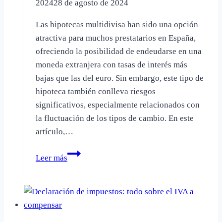
2024
28 de agosto de 2024
Las hipotecas multidivisa han sido una opción
atractiva para muchos prestatarios en España,
ofreciendo la posibilidad de endeudarse en una
moneda extranjera con tasas de interés más
bajas que las del euro. Sin embargo, este tipo de
hipoteca también conlleva riesgos
significativos, especialmente relacionados con
la fluctuación de los tipos de cambio. En este
artículo,…
Qué
Leer más
debes
de
hacer
si
dispones