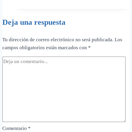
el
IBI
Deja una respuesta
en
terrenos
rústicos:
Tu dirección de correo electrónico no será publicada.
Los
evita
campos obligatorios están marcados con
*
sorpresas
fiscales
Comentario
*