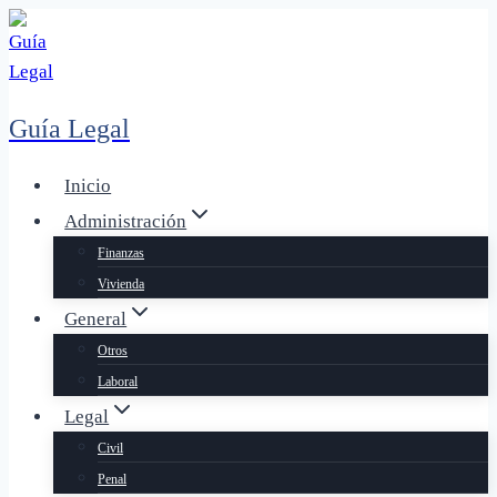
Saltar
al
contenido
Guía Legal
Inicio
Administración
Finanzas
Vivienda
General
Otros
Laboral
Legal
Civil
Penal