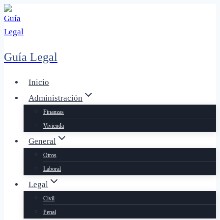
Saltar
al
contenido
Guía Legal
Inicio
Administración
Finanzas
Vivienda
General
Otros
Laboral
Legal
Civil
Penal