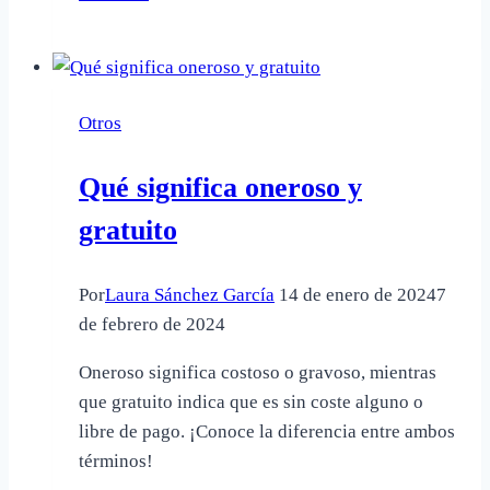
permite
llevar
mochilas
a
Otros
Six
Flags:
Qué significa oneroso y
Lo
que
gratuito
debes
saber
Por
Laura Sánchez García
14 de enero de 2024
7
de febrero de 2024
Oneroso significa costoso o gravoso, mientras
que gratuito indica que es sin coste alguno o
libre de pago. ¡Conoce la diferencia entre ambos
términos!