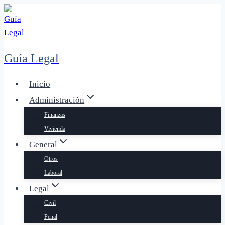
Saltar
al
contenido
Guía Legal
Inicio
Administración
Finanzas
Vivienda
General
Otros
Laboral
Legal
Civil
Penal