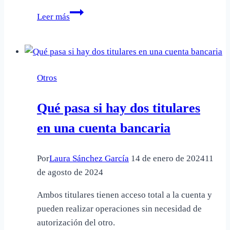
Cuando
Leer más
dice
15
días
son
Otros
hábiles
o
Qué pasa si hay dos titulares
naturales
en una cuenta bancaria
Por
Laura Sánchez García
14 de enero de 2024
11
de agosto de 2024
Ambos titulares tienen acceso total a la cuenta y
pueden realizar operaciones sin necesidad de
autorización del otro.