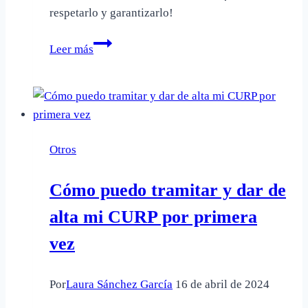
respetarlo y garantizarlo!
Qué
Leer más
dice
la
ONU
sobre
el
Otros
derecho
a
Cómo puedo tramitar y dar de
la
vida
alta mi CURP por primera
vez
Por
Laura Sánchez García
16 de abril de 2024