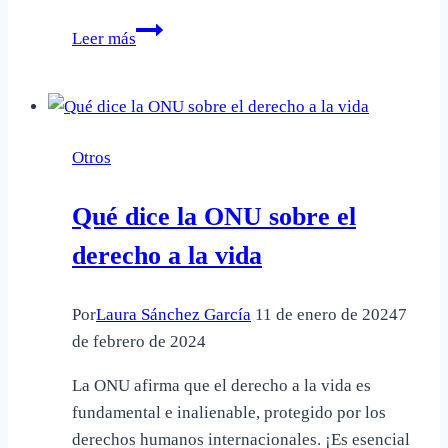
Qué
Leer más
pasa
si
hay
dos
Otros
titulares
en
Qué dice la ONU sobre el
una
cuenta
derecho a la vida
bancaria
Por
Laura Sánchez García
11 de enero de 2024
7
de febrero de 2024
La ONU afirma que el derecho a la vida es
fundamental e inalienable, protegido por los
derechos humanos internacionales. ¡Es esencial