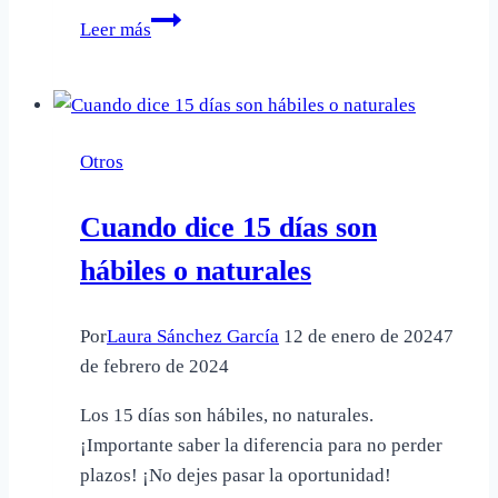
Qué
Leer más
significa
oneroso
y
gratuito
Otros
Cuando dice 15 días son
hábiles o naturales
Por
Laura Sánchez García
12 de enero de 2024
7
de febrero de 2024
Los 15 días son hábiles, no naturales.
¡Importante saber la diferencia para no perder
plazos! ¡No dejes pasar la oportunidad!