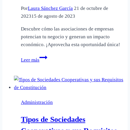
Por
Laura Sánchez García
21 de octubre de
2023
15 de agosto de 2023
Descubre cómo las asociaciones de empresas
potencian tu negocio y generan un impacto
económico. ¡Aprovecha esta oportunidad única!
Asociaciones
Leer más
de
Empresas:
¿Qué
son
y
Administración
cuál
es
Tipos de Sociedades
su
impacto