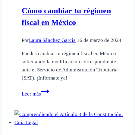
Requisitos
Cómo cambiar tu régimen
de
Constitución
fiscal en México
Por
Laura Sánchez García
16 de marzo de 2024
Puedes cambiar tu régimen fiscal en México
solicitando la modificación correspondiente
ante el Servicio de Administración Tributaria
(SAT). ¡Infórmate ya!
Cómo
Leer más
cambiar
tu
régimen
fiscal
en