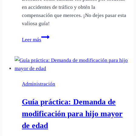
en accidentes de tráfico y obtén la
compensación que mereces. ¡No dejes pasar esta
valiosa guía!
Guía
Leer más
completa:
Cálculo
de
puntos
por
Administración
secuelas
en
Guía práctica: Demanda de
accidentes
de
modificación para hijo mayor
tráfico
de edad