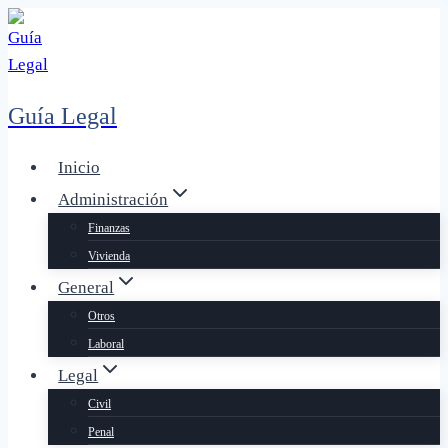
Saltar
al
contenido
Guía Legal
Inicio
Administración
Finanzas
Vivienda
General
Otros
Laboral
Legal
Civil
Penal