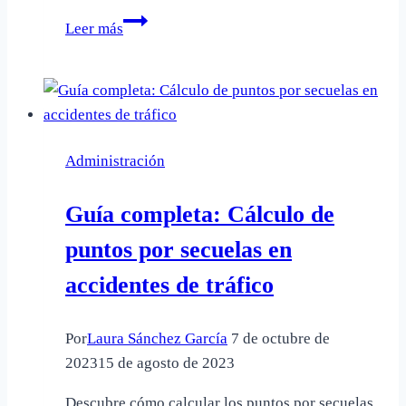
Comprendiendo
Leer más
el
Artículo
3
de
la
Administración
Constitución:
Guía
Guía completa: Cálculo de
Legal
puntos por secuelas en
accidentes de tráfico
Por
Laura Sánchez García
7 de octubre de
2023
15 de agosto de 2023
Descubre cómo calcular los puntos por secuelas