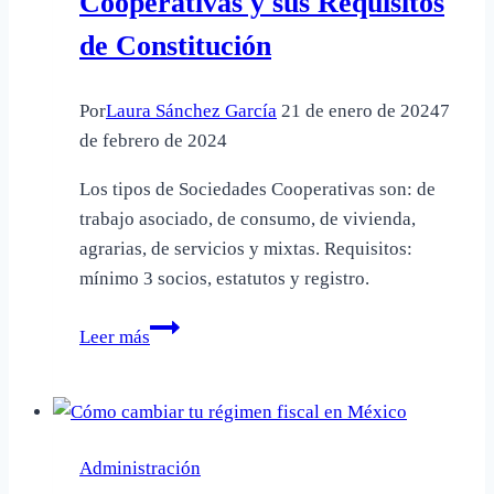
Cooperativas y sus Requisitos
económico?
de Constitución
Por
Laura Sánchez García
21 de enero de 2024
7
de febrero de 2024
Los tipos de Sociedades Cooperativas son: de
trabajo asociado, de consumo, de vivienda,
agrarias, de servicios y mixtas. Requisitos:
mínimo 3 socios, estatutos y registro.
Tipos
Leer más
de
Sociedades
Cooperativas
y
Administración
sus