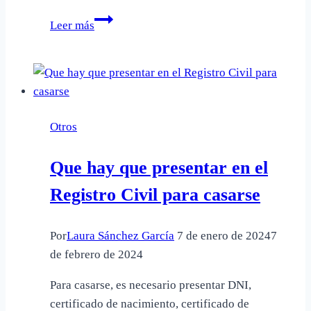
Que
Leer más
regula
los
contratos
mercantiles
Otros
Que hay que presentar en el
Registro Civil para casarse
Por
Laura Sánchez García
7 de enero de 2024
7
de febrero de 2024
Para casarse, es necesario presentar DNI,
certificado de nacimiento, certificado de