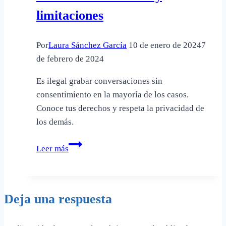
se
limitaciones
considere
vivienda
habitual
Por
Laura Sánchez García
10 de enero de 2024
7
de febrero de 2024
Es ilegal grabar conversaciones sin
consentimiento en la mayoría de los casos.
Conoce tus derechos y respeta la privacidad de
los demás.
Cuándo
Leer más
es
ilegal
grabar:
Deja una respuesta
Conoce
tus
derechos