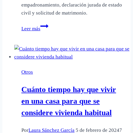
empadronamiento, declaración jurada de estado
civil y solicitud de matrimonio.
Que
Leer más
hay
que
presentar
en
el
Otros
Registro
Civil
Cuánto tiempo hay que vivir
para
casarse
en una casa para que se
considere vivienda habitual
Por
Laura Sánchez García
5 de febrero de 2024
7