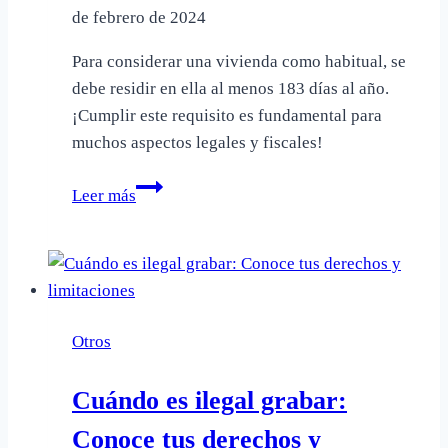
de febrero de 2024
Para considerar una vivienda como habitual, se
debe residir en ella al menos 183 días al año.
¡Cumplir este requisito es fundamental para
muchos aspectos legales y fiscales!
Cuánto
Leer más
tiempo
hay
que
vivir
en
Otros
una
casa
Cuándo es ilegal grabar:
para
que
Conoce tus derechos y