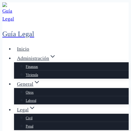
Saltar
al
contenido
Guía Legal
Inicio
Administración
Finanzas
Vivienda
General
Otros
Laboral
Legal
Civil
Penal