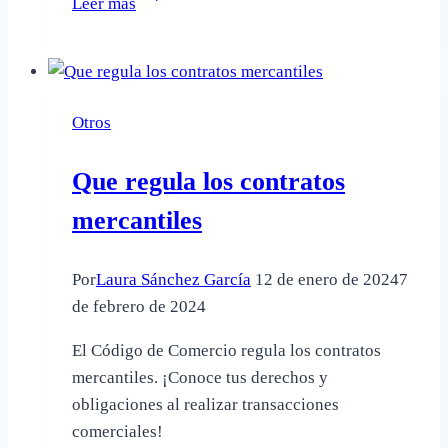
Leer más
le
comunico
a
mí
Otros
inquilino
la
Que regula los contratos
subida
del
mercantiles
alquiler
Por
Laura Sánchez García
12 de enero de 2024
7
de febrero de 2024
El Código de Comercio regula los contratos
mercantiles. ¡Conoce tus derechos y
obligaciones al realizar transacciones
comerciales!