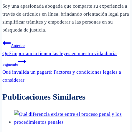
Soy una apasionada abogada que comparte su experiencia a
través de artículos en línea, brindando orientación legal para
simplificar trámites y empoderar a las personas en su
búsqueda de justicia.
Navegación
Anterior
Qué importancia tienen las leyes en nuestra vida diaria
de
Siguiente
entradas
Qué invalida un pagaré: Factores y condiciones legales a
considerar
Publicaciones Similares