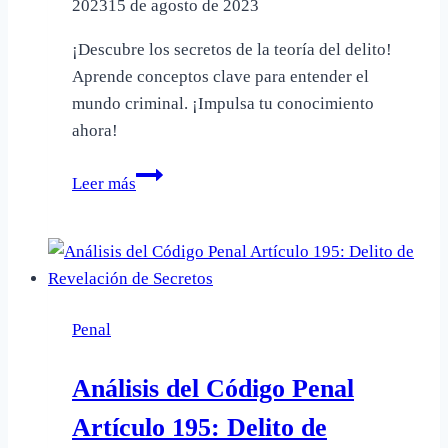
2023
15 de agosto de 2023
¡Descubre los secretos de la teoría del delito!
Aprende conceptos clave para entender el
mundo criminal. ¡Impulsa tu conocimiento
ahora!
Guía
Leer más
completa
de
la
teoría
del
Penal
delito:
Conceptos
Análisis del Código Penal
clave
por
Artículo 195: Delito de
Eduardo