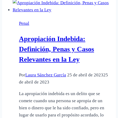
Penal
Artículo
195:
Penal
Delito
de
Apropiación Indebida:
Revelación
de
Definición, Penas y Casos
Secretos
Relevantes en la Ley
Por
Laura Sánchez García
25 de abril de 2023
25
de abril de 2023
La apropiación indebida es un delito que se
comete cuando una persona se apropia de un
bien o dinero que le ha sido confiado, pero en
lugar de usarlo para el propósito acordado, lo