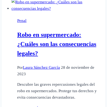
que
necesitas
saber
Penal
sobre
este
Robo en supermercado:
delito
¿Cuáles son las consecuencias
legales?
Por
Laura Sánchez García
28 de noviembre de
2023
Descubre las graves repercusiones legales del
robo en supermercados. Protege tus derechos y
evita consecuencias devastadoras.