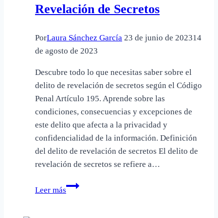
Revelación de Secretos
López
Betancourt
Por
Laura Sánchez García
23 de junio de 2023
14
de agosto de 2023
Descubre todo lo que necesitas saber sobre el
delito de revelación de secretos según el Código
Penal Artículo 195. Aprende sobre las
condiciones, consecuencias y excepciones de
este delito que afecta a la privacidad y
confidencialidad de la información. Definición
del delito de revelación de secretos El delito de
revelación de secretos se refiere a…
Análisis
Leer más
del
Código