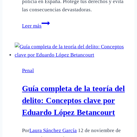
policía en España. Protege tus derechos y evita
las consecuencias devastadoras.
Consecuencias
Leer más
de
huir
de
la
policía
Penal
en
España:
Guía completa de la teoría del
descubre
su
delito: Conceptos clave por
ilegalidad
Eduardo López Betancourt
Por
Laura Sánchez García
12 de noviembre de