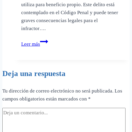
utiliza para beneficio propio. Este delito está
contemplado en el Código Penal y puede tener
graves consecuencias legales para el
infractor….
Apropiación
Leer más
Indebida:
Definición,
Penas
Deja una respuesta
y
Casos
Relevantes
Tu dirección de correo electrónico no será publicada.
Los
en
campos obligatorios están marcados con
*
la
Ley