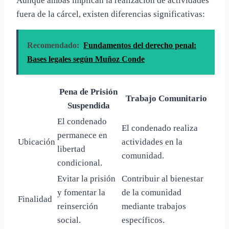
Aunque ambas implican la realización de actividades
fuera de la cárcel, existen diferencias significativas:
Recomendado:
Fundamentos del derecho penal:
Bases legales según Muñoz Conde
Pena de Prisión
Trabajo Comunitario
Suspendida
El condenado
El condenado realiza
permanece en
Ubicación
actividades en la
libertad
comunidad.
condicional.
Evitar la prisión
Contribuir al bienestar
y fomentar la
de la comunidad
Finalidad
reinserción
mediante trabajos
social.
específicos.