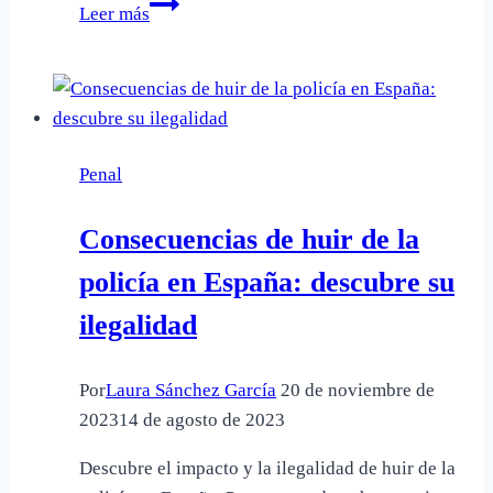
Robo
Leer más
en
supermercado:
¿Cuáles
son
las
Penal
consecuencias
legales?
Consecuencias de huir de la
policía en España: descubre su
ilegalidad
Por
Laura Sánchez García
20 de noviembre de
2023
14 de agosto de 2023
Descubre el impacto y la ilegalidad de huir de la