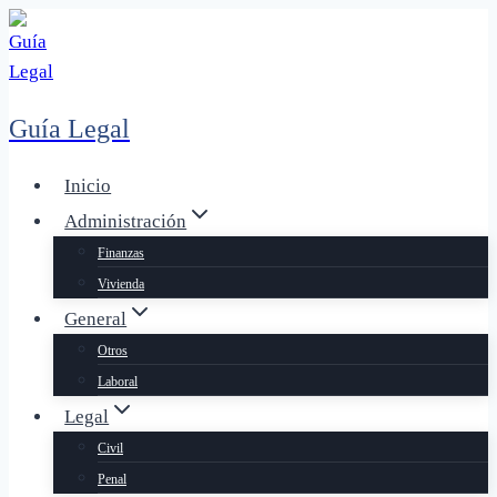
Saltar
al
contenido
Guía Legal
Inicio
Administración
Finanzas
Vivienda
General
Otros
Laboral
Legal
Civil
Penal