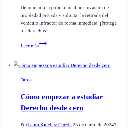
Denunciar a la policía local por invasión de
propiedad privada y solicitar la retirada del
vehículo infractor de forma inmediata. ¡Protege
tus derechos!
Qué
Leer más
hacer
si
alguien
aparca
Otros
en
tu
Cómo empezar a estudiar
plaza
de
Derecho desde cero
garaje
Por
Laura Sánchez García
23 de enero de 2024
7