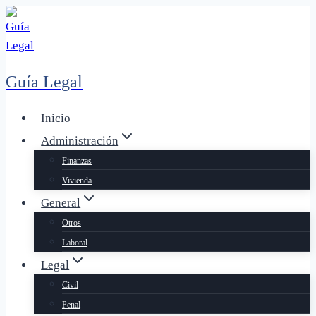
Saltar
al
contenido
Guía Legal
Inicio
Administración
Finanzas
Vivienda
General
Otros
Laboral
Legal
Civil
Penal