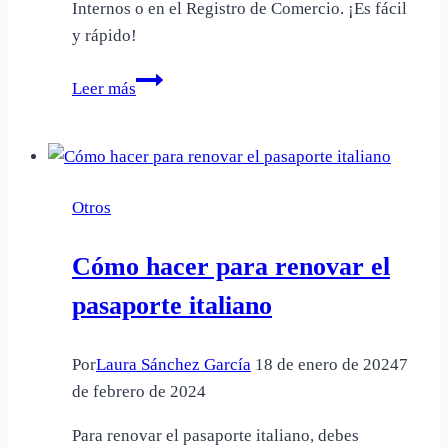
Internos o en el Registro de Comercio. ¡Es fácil
y rápido!
Cómo
Leer más
buscar
información
de
una
Otros
empresa
por
Cómo hacer para renovar el
RUT
pasaporte italiano
Por
Laura Sánchez García
18 de enero de 2024
7
de febrero de 2024
Para renovar el pasaporte italiano, debes