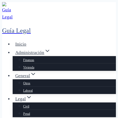
Saltar
al
contenido
Guía Legal
Inicio
Administración
Finanzas
Vivienda
General
Otros
Laboral
Legal
Civil
Penal