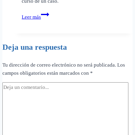
curso de un caso.
Las
Leer más
grabaciones
de
audio:
Deja una respuesta
validez
y
poder
Tu dirección de correo electrónico no será publicada.
Los
como
campos obligatorios están marcados con
*
evidencia
en
un
juicio