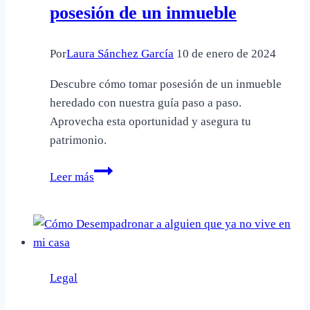
posesión de un inmueble
permitido?
Por
Laura Sánchez García
10 de enero de 2024
Descubre cómo tomar posesión de un inmueble
heredado con nuestra guía paso a paso.
Aprovecha esta oportunidad y asegura tu
patrimonio.
Guía
Leer más
paso
a
paso:
Cómo
un
Legal
heredero
puede