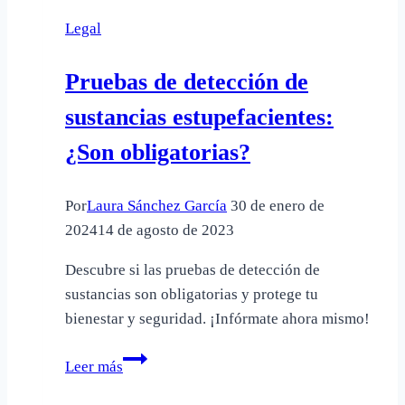
en
Legal
mi
vida
Pruebas de detección de
sustancias estupefacientes:
¿Son obligatorias?
Por
Laura Sánchez García
30 de enero de
2024
14 de agosto de 2023
Descubre si las pruebas de detección de
sustancias son obligatorias y protege tu
bienestar y seguridad. ¡Infórmate ahora mismo!
Pruebas
Leer más
de