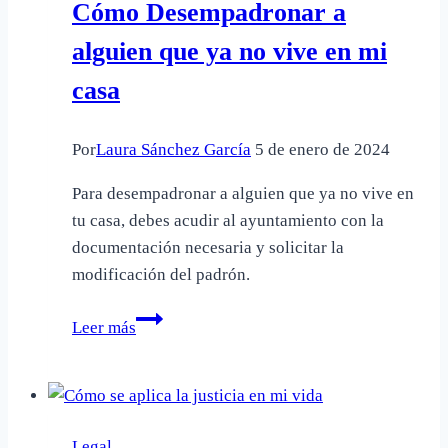
Cómo Desempadronar a
tomar
posesión
alguien que ya no vive en mi
de
casa
un
inmueble
Por
Laura Sánchez García
5 de enero de 2024
Para desempadronar a alguien que ya no vive en
tu casa, debes acudir al ayuntamiento con la
documentación necesaria y solicitar la
modificación del padrón.
Cómo
Leer más
Desempadronar
a
alguien
que
Legal