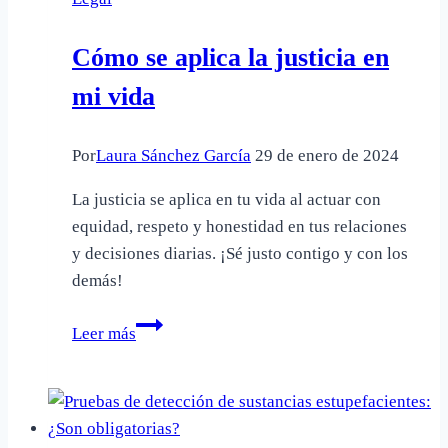
ya
no
Cómo se aplica la justicia en
vive
en
mi vida
mi
casa
Por
Laura Sánchez García
29 de enero de 2024
La justicia se aplica en tu vida al actuar con
equidad, respeto y honestidad en tus relaciones
y decisiones diarias. ¡Sé justo contigo y con los
demás!
Cómo
Leer más
se
aplica
la
justicia