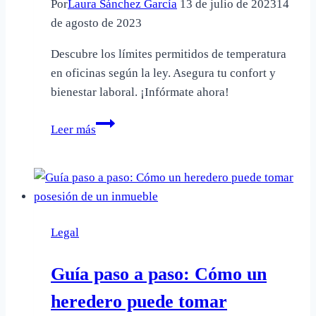
Por
Laura Sánchez García
13 de julio de 2023
14
de agosto de 2023
Descubre los límites permitidos de temperatura
en oficinas según la ley. Asegura tu confort y
bienestar laboral. ¡Infórmate ahora!
Temperatura
Leer más
mínima
en
oficinas
según
Real
Legal
Decreto:
¿Cuál
Guía paso a paso: Cómo un
es
el
heredero puede tomar
límite