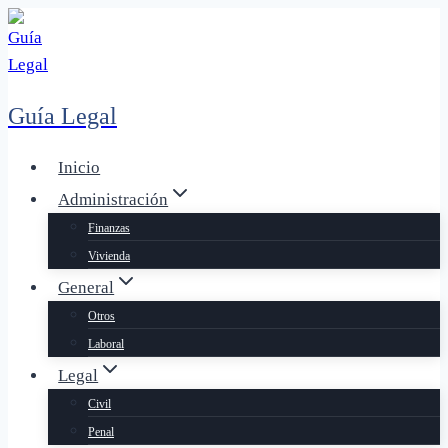
Saltar
al
contenido
Guía Legal
Inicio
Administración
Finanzas
Vivienda
General
Otros
Laboral
Legal
Civil
Penal