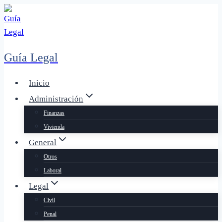
Saltar
al
contenido
Guía Legal
Inicio
Administración
Finanzas
Vivienda
General
Otros
Laboral
Legal
Civil
Penal